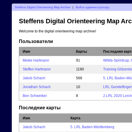
Steffens Digital Orienteering Map Archive
|
Войти администратору
Steffens Digital Orienteering Map Ar
Welcome to the digital orienteering map archive!
Пользователи
Имя
Карты
Последняя карт
Meike Hartmann
91
WiWa-Sprintcup, 
Steffen Hartmann
1190
Training Götzenb
Jakob Schach
568
5. LRL Baden-Wü
Jonathan Schach
10
LRL Gundelfinge
Ben Schweiker
8
2.LRL 2020 Lorch
Последние карты
Имя
Карта
Jakob Schach
5. LRL Baden-Württemberg