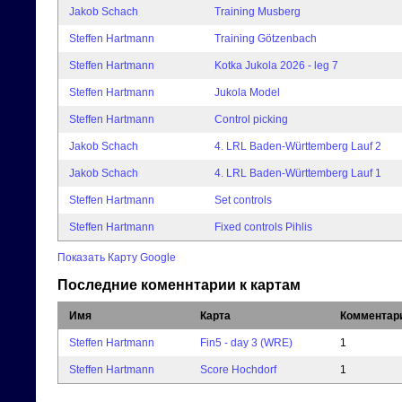
Jakob Schach
Training Musberg
Steffen Hartmann
Training Götzenbach
Steffen Hartmann
Kotka Jukola 2026 - leg 7
Steffen Hartmann
Jukola Model
Steffen Hartmann
Control picking
Jakob Schach
4. LRL Baden-Württemberg Lauf 2
Jakob Schach
4. LRL Baden-Württemberg Lauf 1
Steffen Hartmann
Set controls
Steffen Hartmann
Fixed controls Pihlis
Показать Карту Google
Последние коменнтарии к картам
Имя
Карта
Комментар
Steffen Hartmann
Fin5 - day 3 (WRE)
1
Steffen Hartmann
Score Hochdorf
1