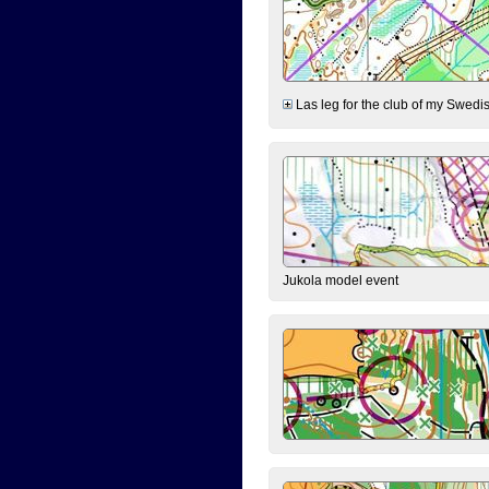
Las leg for the club of my Swedish
Jukola model event