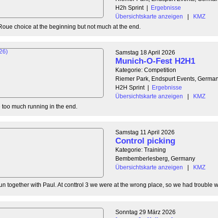
H2h Sprint
|
Ergebnisse
Übersichtskarte anzeigen
|
KMZ
Roue choice at the beginning but not much at the end.
Samstag 18 April 2026
Munich-O-Fest H2H1
Kategorie: Competition
Riemer Park, Endspurt Events, Germa
H2H Sprint
|
Ergebnisse
Übersichtskarte anzeigen
|
KMZ
tle too much running in the end.
Samstag 11 April 2026
Control picking
Kategorie: Training
Bembemberlesberg, Germany
Übersichtskarte anzeigen
|
KMZ
n together with Paul. At conttrol 3 we were at the wrong place, so we had trouble wit
Sonntag 29 März 2026