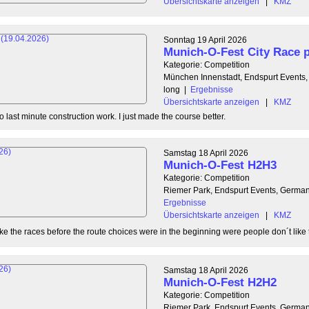
Übersichtskarte anzeigen
|
KMZ
Sonntag 19 April 2026
Munich-O-Fest City Race p
Kategorie: Competition
München Innenstadt, Endspurt Events
long
|
Ergebnisse
Übersichtskarte anzeigen
|
KMZ
 last minute construction work. I just made the course better.
Samstag 18 April 2026
Munich-O-Fest H2H3
Kategorie: Competition
Riemer Park, Endspurt Events, Germa
Ergebnisse
Übersichtskarte anzeigen
|
KMZ
ike the races before the route choices were in the beginning were people don´t like to
Samstag 18 April 2026
Munich-O-Fest H2H2
Kategorie: Competition
Riemer Park, Endspurt Events, Germa