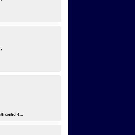
ny
h control 4....