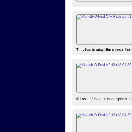
They had to adapt the course due to
Last of 3 head to head sprints. L