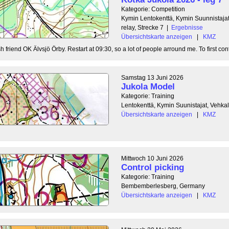
Kategorie: Competition
Kymin Lentokenttä, Kymin Suunnistajat
relay, Strecke 7
|
Ergebnisse
Übersichtskarte anzeigen
|
KMZ
 friend OK Älvsjö Örby. Restart at 09:30, so a lot of people arround me. To first contr
Samstag 13 Juni 2026
Jukola Model
Kategorie: Training
Lentokenttä, Kymin Suunistajat, Vehka
Übersichtskarte anzeigen
|
KMZ
Mittwoch 10 Juni 2026
Control picking
Kategorie: Training
Bembemberlesberg, Germany
Übersichtskarte anzeigen
|
KMZ