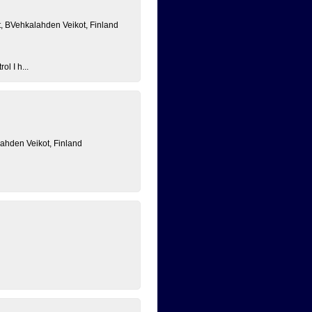
, BVehkalahden Veikot, Finland
ol I h...
lahden Veikot, Finland