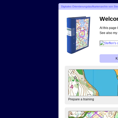
Digitales Orientierungslaufkartenarchiv von St
Welcom
At this page 
See also my
K
Prepare a training