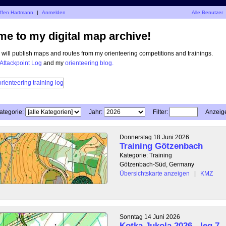
effen Hartmann
|
Anmelden
Alle Benutzer
e to my digital map archive!
I will publish maps and routes from my orienteering competitions and trainings.
Attackpoint Log
and my
orienteering blog.
ategorie:
Jahr:
Filter:
Anzeig
Donnerstag 18 Juni 2026
Training Götzenbach
Kategorie: Training
Götzenbach-Süd, Germany
Übersichtskarte anzeigen
|
KMZ
Sonntag 14 Juni 2026
Kotka Jukola 2026 - leg 7