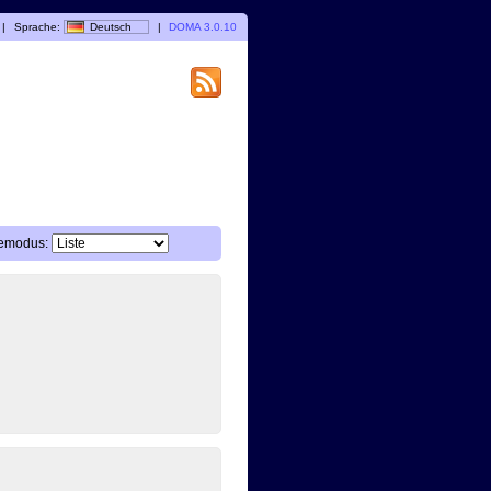
|
Sprache:
Deutsch
|
DOMA 3.0.10
emodus: