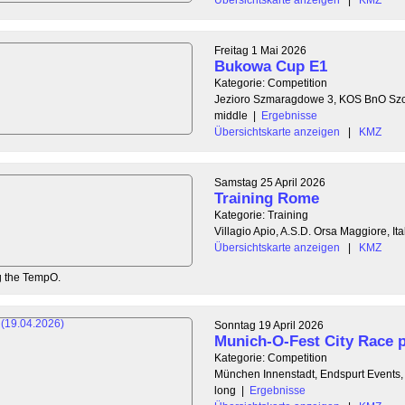
Freitag 1 Mai 2026
Bukowa Cup E1
Kategorie: Competition
Jezioro Szmaragdowe 3, KOS BnO Szc
middle
|
Ergebnisse
Übersichtskarte anzeigen
|
KMZ
Samstag 25 April 2026
Training Rome
Kategorie: Training
Villagio Apio, A.S.D. Orsa Maggiore, Ita
Übersichtskarte anzeigen
|
KMZ
ng the TempO.
Sonntag 19 April 2026
Munich-O-Fest City Race p
Kategorie: Competition
München Innenstadt, Endspurt Events
long
|
Ergebnisse