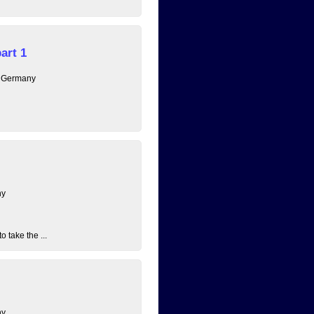
art 1
, Germany
ny
 take the ...
ny