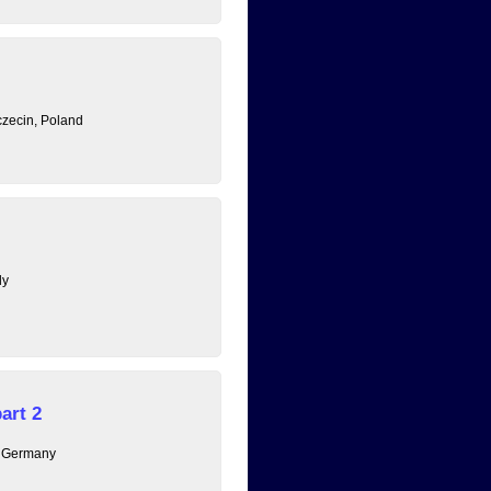
zecin, Poland
ly
art 2
, Germany