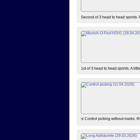
Second of 3 head to head sprints. 
1st of 3 head to head sprints. A lit
Control picking without marks. Ru