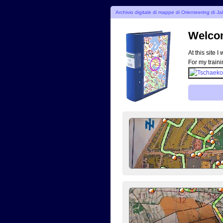
Archivio digitale di mappe di Orienteering di 
Welcom
At this site 
For my traini