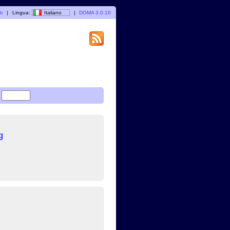
ti
|
Lingua:
Italiano
|
DOMA 3.0.10
g