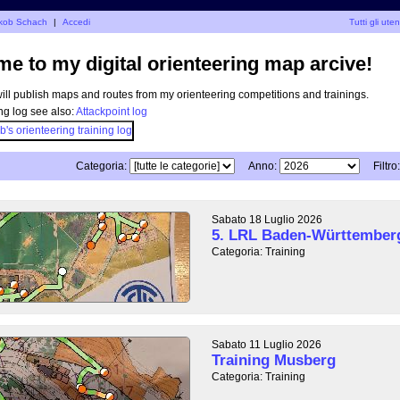
Jakob Schach
|
Accedi
Tutti gli uten
e to my digital orienteering map arcive!
I will publish maps and routes from my orienteering competitions and trainings.
ng log see also:
Attackpoint log
Categoria:
Anno:
Filtro:
Sabato 18 Luglio 2026
5. LRL Baden-Württember
Categoria: Training
Sabato 11 Luglio 2026
Training Musberg
Categoria: Training