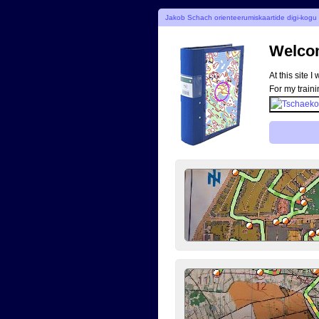
Jakob Schach orienteerumiskaartide digi-kogu
Welcom
At this site 
For my traini