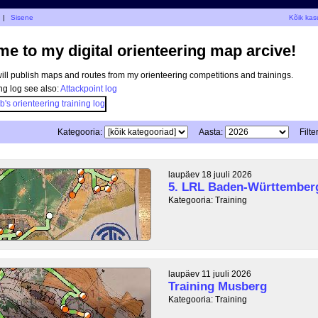
|
Sisene
Kõik kas
e to my digital orienteering map arcive!
I will publish maps and routes from my orienteering competitions and trainings.
ng log see also:
Attackpoint log
Kategooria:
Aasta:
Filter
laupäev 18 juuli 2026
5. LRL Baden-Württember
Kategooria: Training
laupäev 11 juuli 2026
Training Musberg
Kategooria: Training