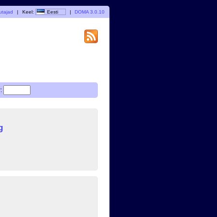
utajad
|
Keel:
Eesti
|
DOMA 3.0.10
:
g